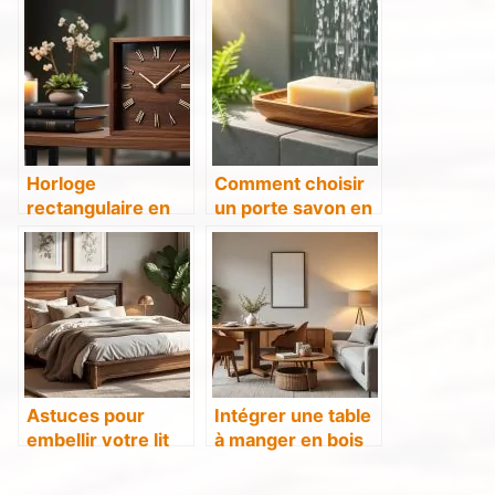
de lit cabane en
l’utilisation du bois
bois pour une
clair dans le salon
chambre enfantine
Horloge
Comment choisir
rectangulaire en
un porte savon en
bois : une touche
bois pour
d’élégance pour
optimiser votre
votre décoration
douche
Astuces pour
Intégrer une table
embellir votre lit
à manger en bois
en bois
dans un petit salon
: astuces et