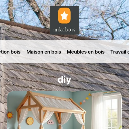
tion bois
Maison en bois
Meubles en bois
Travail 
diy