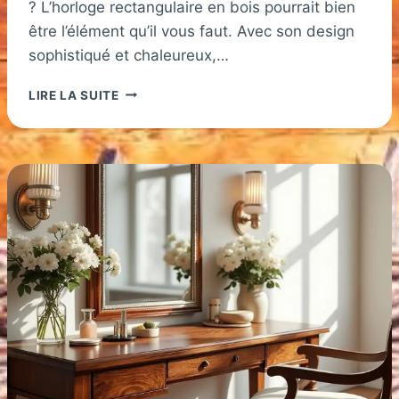
? L’horloge rectangulaire en bois pourrait bien
être l’élément qu’il vous faut. Avec son design
sophistiqué et chaleureux,…
HORLOGE
LIRE LA SUITE
RECTANGULAIRE
EN
BOIS
:
UNE
TOUCHE
D’ÉLÉGANCE
POUR
VOTRE
DÉCORATION