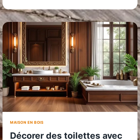
COIFFEUSE
EN
BOIS
:
L’ÉLÉGANCE
POUR
LA
CHAMBRE
D’ADOLESCENTE
MAISON EN BOIS
Décorer des toilettes avec