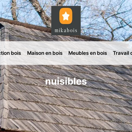
tion bois
Maison en bois
Meubles en bois
Travail 
nuisibles