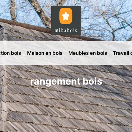
tion bois
Maison en bois
Meubles en bois
Travail 
rangement bois