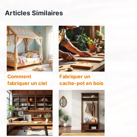
Articles Similaires
Comment
Fabriquer un
fabriquer un ciel
cache-pot en bois
de lit cabane en
: étapes et
bois pour une
conseils pratiques
chambre enfantine