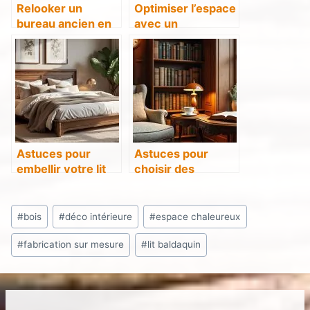
Relooker un
Optimiser l’espace
bureau ancien en
avec un
bois pour un style
rangement en bois
contemporain
pour vos
manteaux
Astuces pour
Astuces pour
embellir votre lit
choisir des
en bois
accessoires en
bois pour
Étiquettes
aménager votre
#
bois
#
déco intérieure
#
espace chaleureux
de
coin bibliothèque
#
fabrication sur mesure
#
lit baldaquin
la
publication :