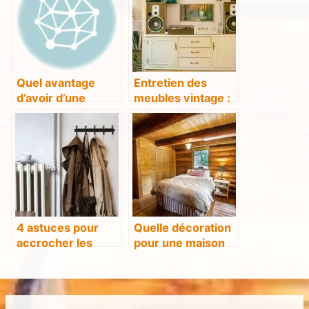
Quel avantage
Entretien des
d’avoir d’une
meubles vintage :
maison en bois ?
comment faire ?
4 astuces pour
Quelle décoration
accrocher les
pour une maison
manteaux de toute
de campagne en
la famille ?
bois ?