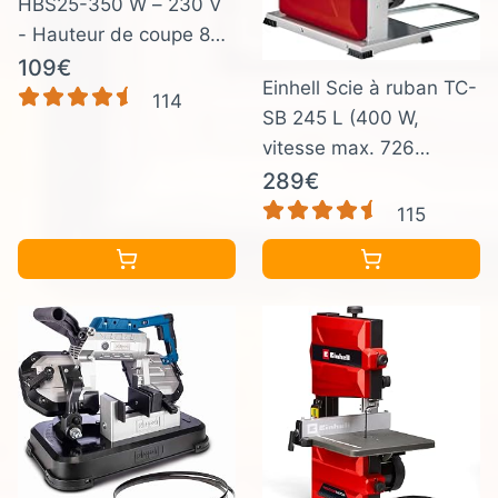
HBS25-350 W – 230 V
- Hauteur de coupe 80
mm – Vitesse du ruban
109€
Einhell Scie à ruban TC-
880 m/min – Vitesse de
114
SB 245 L (400 W,
rotation 1400 min-1 –
vitesse max. 726
Table inclinable à 45°
m/min, largeur de
289€
passage 245 mm,
115
hauteur de coupe max.
101 mm)