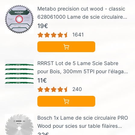
Metabo precision cut wood - classic
628061000 Lame de scie circulaire
254 x 30 mm Nombre de dents: 48 1
19€
pc(s)
1641
RRRST Lot de 5 Lame Scie Sabre
pour Bois, 300mm 5TPI pour l'élagage
des Arbres, Bois grossier, Bois dur,
11€
Bois tendre, bois vivant, Facile et
240
Durable
Bosch 1x Lame de scie circulaire PRO
Wood pour scies sur table filaires
(pour Bois résineux, Bois dur, Ø mm,