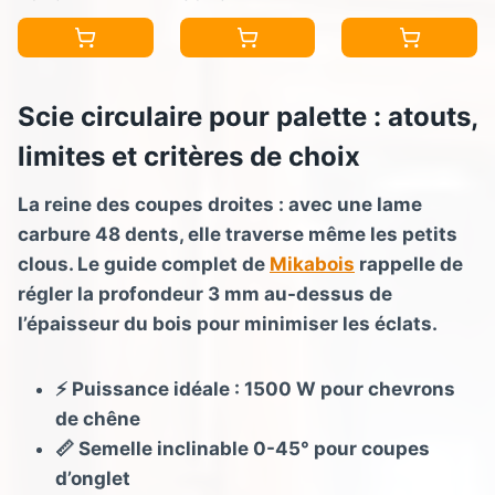
lame pour
W)
pour le bois,
bois, butée
métal,
Parallèle,
plastique,
emballage
Scie circulaire pour palette : atouts,
pierre -
carton) Vert
WX437 (Livrée
limites et critères de choix
25,4 cm
avec
accessoires,
La reine des coupes droites : avec une lame
guide et
carbure 48 dents, elle traverse même les petits
adaptateur
clous. Le guide complet de
Mikabois
rappelle de
aspirateur)
régler la profondeur 3 mm au-dessus de
l’épaisseur du bois pour minimiser les éclats.
⚡ Puissance idéale : 1500 W pour chevrons
de chêne
📏 Semelle inclinable 0-45° pour coupes
d’onglet