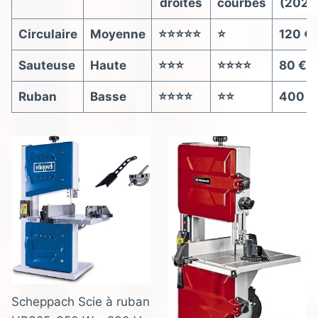
droites
courbes
(2025
Circulaire
Moyenne
⭐⭐⭐⭐⭐
⭐
120 €
Sauteuse
Haute
⭐⭐⭐
⭐⭐⭐⭐
80 €
Ruban
Basse
⭐⭐⭐⭐
⭐⭐
400 €
Scheppach Scie à ruban