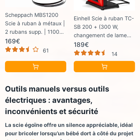
Scheppach MBS1200
Einhell Scie à ruban TC-
Scie à ruban à métaux |
SB 200 + (300 W,
2 rubans supp. | 1100W
changement de lame
| Hauteur de coupe
169€
sans outil, butée
189€
jusqu'à 127mm & coupe
61
parallèle, réglage de la
14
de tubes jusqu'à
hauteur, guide-lame
Ø80mm | Table de
robuste, table inclinable
travail amovible |
en continu)
Lumière LED | Vario-
Outils manuels versus outils
Speed 0,7-2,4 m/s
électriques : avantages,
inconvénients et sécurité
La scie égoïne offre un silence appréciable, idéal
pour bricoler lorsqu’un bébé dort à côté du projet