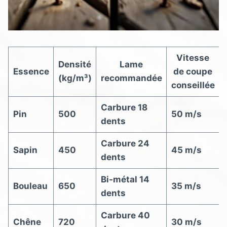
Vitesse
Densité
Lame
Essence
de coupe
(kg/m³)
recommandée
conseillée
Carbure 18
Pin
500
50 m/s
dents
Carbure 24
Sapin
450
45 m/s
dents
Bi-métal 14
Bouleau
650
35 m/s
dents
Carbure 40
Chêne
720
30 m/s