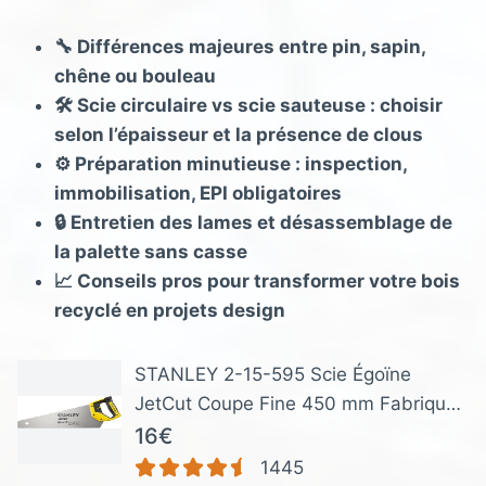
🔧 Différences majeures entre pin, sapin,
chêne ou bouleau
🛠️ Scie circulaire vs scie sauteuse : choisir
selon l’épaisseur et la présence de clous
⚙️ Préparation minutieuse : inspection,
immobilisation, EPI obligatoires
🔒 Entretien des lames et désassemblage de
la palette sans casse
📈 Conseils pros pour transformer votre bois
recyclé en projets design
STANLEY 2-15-595 Scie Égoïne
JetCut Coupe Fine 450 mm Fabriquée
en France - 11 dents/Pouce -
16€
Traitement HardPoint - Lame en Acier
1445