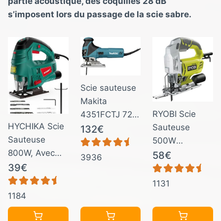
partie acoustique, des coquilles 28 dB
s’imposent lors du passage de la scie sabre.
Scie sauteuse
Makita
RYOBI Scie
4351FCTJ 720
HYCHIKA Scie
Sauteuse
W, 2,5 Kg
132€
Sauteuse
500W
800W, Avec
RJS750-G –
58€
3936
Moteur en
39€
Mouvement
Cuivre
Pendulaire,
1131
Puissant, 800-
Soufflerie
1184
3000SPM
Active,
Tours par
Changement