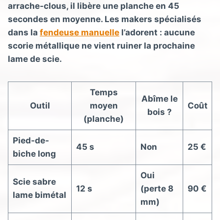
arrache-clous, il libère une planche en 45
secondes en moyenne. Les makers spécialisés
dans la
fendeuse manuelle
l’adorent : aucune
scorie métallique ne vient ruiner la prochaine
lame de scie.
Temps
Abîme le
Outil
moyen
Coût
bois ?
(planche)
Pied-de-
45 s
Non
25 €
biche long
Oui
Scie sabre
12 s
(perte 8
90 €
lame bimétal
mm)