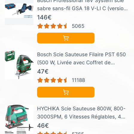
Bosch Professional 18V System scie
sabre sans-fil GSA 18 V-LI C (version
Compact, avec 3 lames de scie sabre,
146€
L-BOXX)
5065
Bosch Scie Sauteuse Filaire PST 650
(500 W, Livrée avec Coffret de
Rangement et 1 Lame de Scie pour
47€
Bois T144D)
11188
HYCHIKA Scie Sauteuse 800W, 800-
3000SPM, 6 Vitesses Réglables, 4
Modes de Coupe, Angle d'inclinaison
46€
±45 °, 6 Lames de Scie, Changement