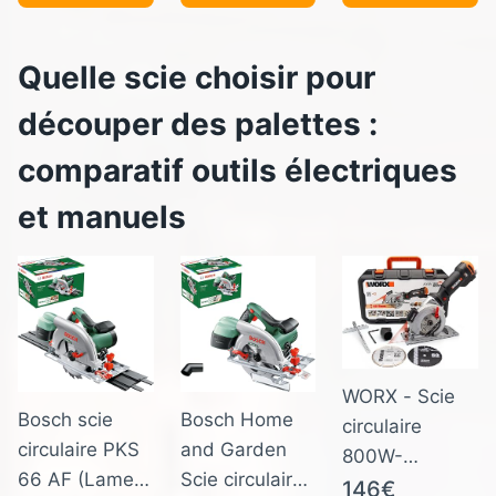
Minute Avec 7
Lame Sans
Vitesses
Outil –
Quelle scie choisir pour
Variables, 0-3
Découpe Bois
Ensembles
découper des palettes :
et Métaux
Orbitaux, 6
comparatif outils électriques
Lames de scie,
Angle
et manuels
d'inclinaison
±45 °, Cordon
2 Mètres
WORX - Scie
Bosch scie
Bosch Home
circulaire
circulaire PKS
and Garden
800W-
66 AF (Lame
Scie circulaire
Worxsaw -
146€