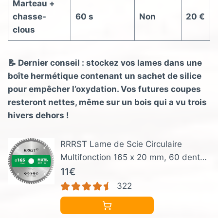
Marteau +
chasse-
60 s
Non
20 €
clous
📝 Dernier conseil : stockez vos lames dans une
boîte hermétique contenant un sachet de silice
pour empêcher l’oxydation. Vos futures coupes
resteront nettes, même sur un bois qui a vu trois
hivers dehors !
RRRST Lame de Scie Circulaire
Multifonction 165 x 20 mm, 60 dents
- pour Aluminium, Cuivre, Métaux non
11€
ferreux, Bois, Stratifié, Cloison,
322
Contreplaqué, Plastique