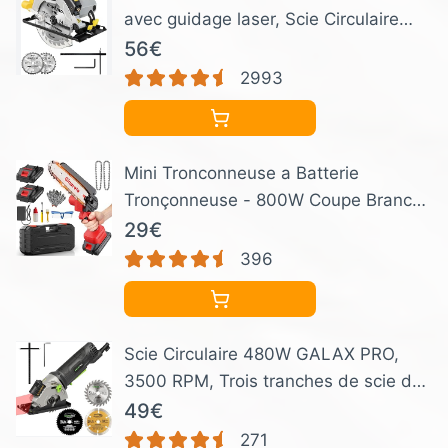
avec guidage laser, Scie Circulaire
pour le bois, 5800RPM, Profondeur
56€
de Coupe Max: 62 mm (90°) et 42
2993
mm (45°), moteur en cuivre pur, Lama
185 m (24T&40T)
Mini Tronconneuse a Batterie
Tronçonneuse - 800W Coupe Branche
Électrique Scie Sans Fil petite
29€
Elageuse Chainsaw 6 Pouces avec 2
396
Batteries 3 Chaînes l'Élagage le
Jardin Cour Bois jardinage Outils
Scie Circulaire 480W GALAX PRO,
3500 RPM, Trois tranches de scie de
85 mm, Équipé de rails de guidage
49€
laser, Convenu pour le coupage du
271