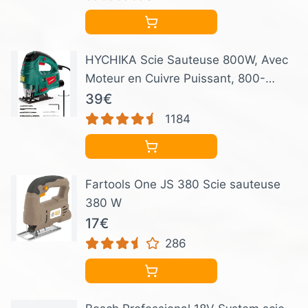
bois, du PVC et d'autres matériaux
HYCHIKA Scie Sauteuse 800W, Avec
Moteur en Cuivre Puissant, 800-
3000SPM Tours par Minute Avec 7
39€
Vitesses Variables, 0-3 Ensembles
1184
Orbitaux, 6 Lames de scie, Angle
d'inclinaison ±45 °, Cordon 2 Mètres
Fartools One JS 380 Scie sauteuse
380 W
17€
286