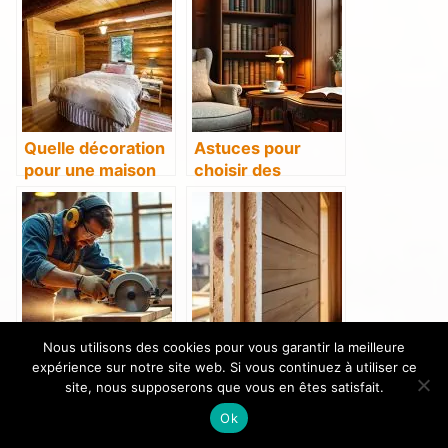
Quelle décoration
Astuces pour
pour une maison
choisir des
de campagne en
accessoires en
bois ?
bois pour
aménager votre
coin bibliothèque
Nous utilisons des cookies pour vous garantir la meilleure
Comment réussir
Quelle épaisseur
expérience sur notre site web. Si vous continuez à utiliser ce
des coupes
pour un mur de
site, nous supposerons que vous en êtes satisfait.
droites avec une
refend en
Ok
scie circulaire
ossature bois ?