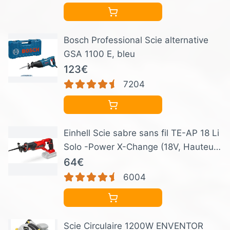
- Poignée Bi matière - Traçage À 45°
et 90
Bosch Professional Scie alternative
GSA 1100 E, bleu
123€
7204
Einhell Scie sabre sans fil TE-AP 18 Li
Solo -Power X-Change (18V, Hauteur
de course 22 mm, Légère et
64€
maniable) Livré sans Batterie ni
6004
Chargeur
Scie Circulaire 1200W ENVENTOR